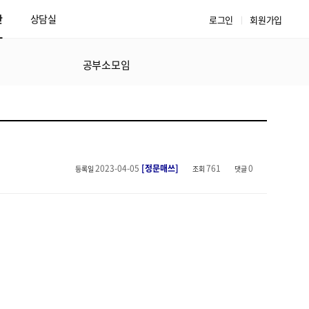
판
상담실
로그인
회원가입
공부소모임
2023-04-05
[정문매쓰]
761
0
등록일
조회
댓글